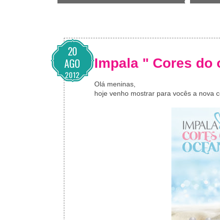
20
Impala " Cores do
AGO
2012
Olá meninas,
hoje venho mostrar para vocês a nova 