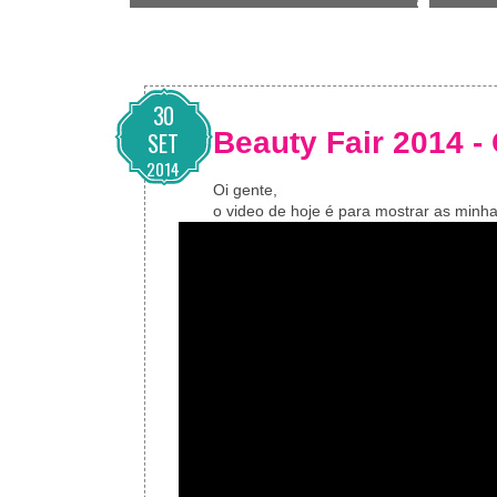
30
Beauty Fair 2014 
SET
2014
Oi gente,
o video de hoje é para mostrar as minh