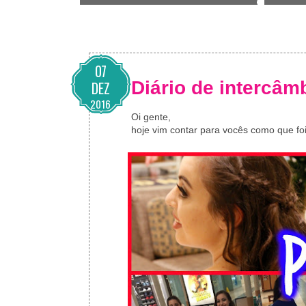
07
Diário de intercâ
DEZ
2016
Oi gente,
hoje vim contar para vocês como que f