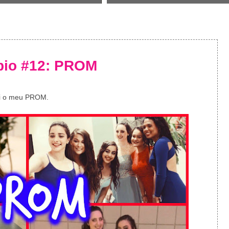
mbio #12: PROM
oi o meu PROM.